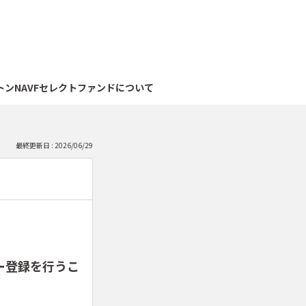
っ
と
見
ダルトンNAVFセレクトファンドについて
る
最終更新日 : 2026/06/29
。
ー登録を行うこ